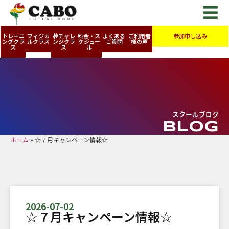
トレーニ
フィジカ
夢チャレ
料金・ス
よくある
ご利用者
参加申し込み
ングクラ
ルクラス
ンジクラ
ケジュー
ご質問
様の声
ス
ス
ル
スクールブログ
BLOG
ホーム
»
☆７月キャンペーン情報☆
2026-07-02
☆７月キャンペーン情報☆