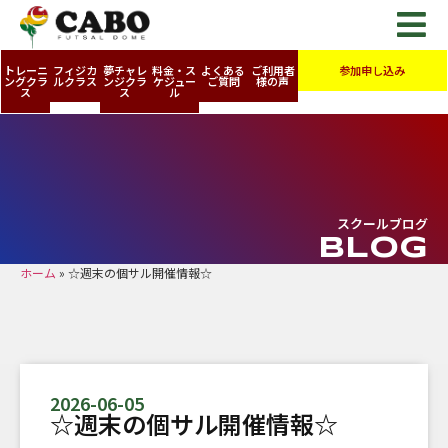
トレーニ
フィジカ
夢チャレ
料金・ス
よくある
ご利用者
参加申し込み
ングクラ
ルクラス
ンジクラ
ケジュー
ご質問
様の声
ス
ス
ル
スクールブログ
BLOG
ホーム
»
☆週末の個サル開催情報☆
2026-06-05
☆週末の個サル開催情報☆