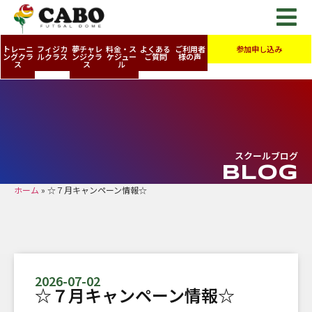
トレーニ
フィジカ
夢チャレ
料金・ス
よくある
ご利用者
参加申し込み
ングクラ
ルクラス
ンジクラ
ケジュー
ご質問
様の声
ス
ス
ル
スクールブログ
BLOG
ホーム
»
☆７月キャンペーン情報☆
2026-07-02
☆７月キャンペーン情報☆